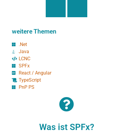
weitere Themen
.Net
Java
LCNC
SPFx
React / Angular
TypeScript
PnP PS
Was ist SPFx?